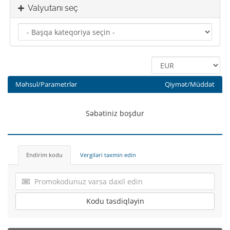
Valyutanı seç
Məhsul/Parametrlər
Qiymət/Müddət
Səbətiniz boşdur
Endirim kodu
Vergiləri təxmin edin
Kodu təsdiqləyin