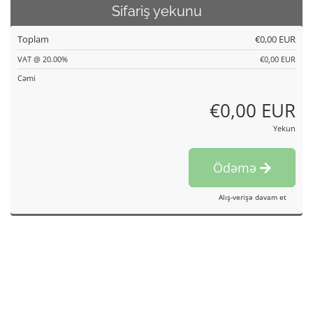
Sifariş yekunu
Toplam
€0,00 EUR
VAT @ 20.00%
€0,00 EUR
Cəmi
€0,00 EUR
Yekun
Ödəmə
Alış-verişə davam et