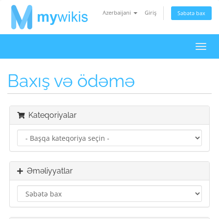
Azerbaijani
Giriş
Səbətə bax
Naviq
keçid
Baxış və ödəmə
Kateqoriyalar
Əməliyyatlar