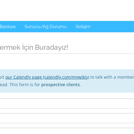
 Bankası
Sunucu/Ağ Durumu
İletişim
ermek İçin Buradayız!
sit
our Calendly page (calendly.com/mywikis)
to talk with a member
ead. This form is for
prospective clients
.