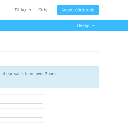
Türkçe
Giriş
Sepeti Görüntüle
Hesap
 of our sales team over Zoom.