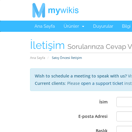
Ana Sayfa
Ürünler
Duyurular
Bilgi
İletişim
Sorularınıza Cevap V
Ana Sayfa
Satış Öncesi İletişim
Wish to schedule a meeting to speak with us?
Vi
Current clients
: Please
open a support ticket
inst
İsim
E-posta Adresi
Başlık