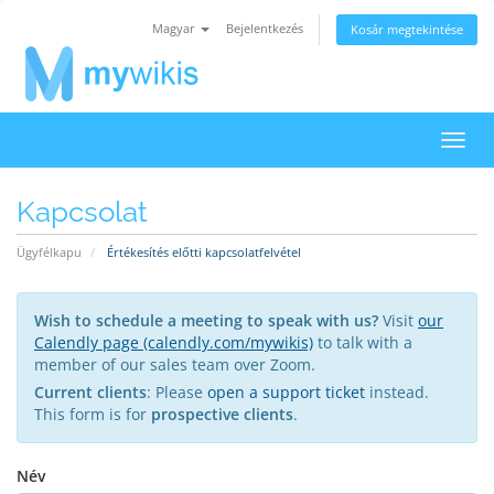
Magyar
Bejelentkezés
Kosár megtekintése
Váltá
a
navig
Kapcsolat
Ügyfélkapu
Értékesítés előtti kapcsolatfelvétel
Wish to schedule a meeting to speak with us?
Visit
our
Calendly page (calendly.com/mywikis)
to talk with a
member of our sales team over Zoom.
Current clients
: Please
open a support ticket
instead.
This form is for
prospective clients
.
Név