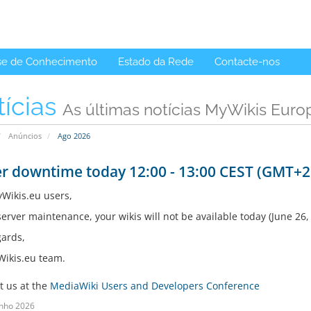
se de Conhecimento
Estado da Rede
Contacte-nos
tícias
As últimas notícias MyWikis Euro
Anúncios
Ago 2026
r downtime today 12:00 - 13:00 CEST (GMT+2
Wikis.eu users,
server maintenance, your wikis will not be available today (June 26
gards,
ikis.eu team.
t us at the
MediaWiki Users and Developers Conference
nho 2026