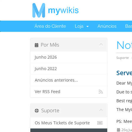
Área do Cliente
Loja
Anúncios
Ba
No
Por Mês
Junho 2026
Suporte
Junho 2022
Serve
Anúncios anteriores...
Dear My
Ver RSS Feed
Due to 
Best re
The MyW
Suporte
PS: Mee
Os Meus Tickets de Suporte
26q Ju