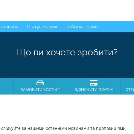
за знань
Статус мережі
Зв'язок з нами
Що ви хочете зробити?
ЗАМОВИТИ ХОСТІНГ
ЗДІЙСНИТИ ПЛАТІЖ
ОТР
слідкуйте за нашими останніми новинами та пропозиціями