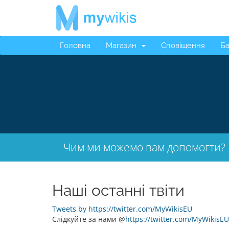
Головна
Магазин
Сповіщення
Ба
Чим ми можемо вам допомогти?
Наші останні твіти
Tweets by https://twitter.com/MyWikisEU
Слідкуйте за нами @
https://twitter.com/MyWikisEU