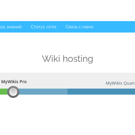
за знаний
Статус сети
Связь с нами
Wiki hosting
MyWikis Pro
MyWikis Pro
MyWikis Qua