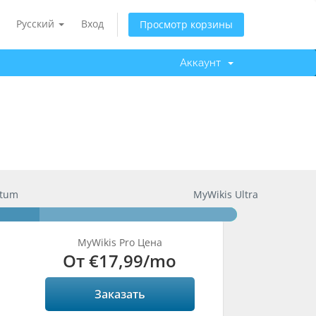
Русский
Вход
Просмотр корзины
Аккаунт
ntum
MyWikis Ultra
MyWikis Pro Цена
От
€17,99
/mo
Заказать